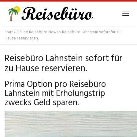
Skip
to
Tog
main
navi
content
Start
»
Online Reisebüro News
»
Reisebüro Lahnstein sofort für zu
Hause reservieren.
Reisebüro Lahnstein sofort für
zu Hause reservieren.
Prima Option pro Reisebüro
Lahnstein mit Erholungstrip
zwecks Geld sparen.