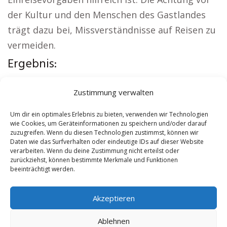
der Kultur und den Menschen des Gastlandes
trägt dazu bei, Missverständnisse auf Reisen zu
vermeiden.
Ergebnis:
Aus der Region:
Wohnung mieten Lahnstein
|
Zustimmung verwalten
Kirche Lahnstein
|
Autovermietung Lahnstein
|
Versicherung Lahnstein
|
Hauskauf Lahnstein
|
Um dir ein optimales Erlebnis zu bieten, verwenden wir Technologien
wie Cookies, um Geräteinformationen zu speichern und/oder darauf
Hundeschule Lahnstein
zuzugreifen. Wenn du diesen Technologien zustimmst, können wir
Daten wie das Surfverhalten oder eindeutige IDs auf dieser Website
verarbeiten. Wenn du deine Zustimmung nicht erteilst oder
Contents
[
show
]
zurückziehst, können bestimmte Merkmale und Funktionen
beeinträchtigt werden.
No tags for this post.
Akzeptieren
Ablehnen