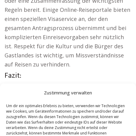
oder eine Zusammenfassung der wichtigsten
Regeln bereit. Einige Online-Reiseportale bieten
einen speziellen Visaservice an, der den
gesamten Antragsprozess übernimmt und bei
komplizierten Einreisevorgaben sehr nützlich
ist. Respekt für die Kultur und die Bürger des
Gastlandes ist wichtig, um Missverständnisse
auf Reisen zu verhindern.
Fazit:
Weitere lokale Themen:
Wohnung mieten
Zustimmung verwalten
Laatzen
|
Kirche Laatzen
|
Autovermietung
Laatzen
|
Versicherung Laatzen
|
Hauskauf
Um dir ein optimales Erlebnis zu bieten, verwenden wir Technologien
wie Cookies, um Geräteinformationen zu speichern und/oder darauf
Laatzen
|
Hundeschule Laatzen
zuzugreifen. Wenn du diesen Technologien zustimmst, können wir
Daten wie das Surfverhalten oder eindeutige IDs auf dieser Website
verarbeiten. Wenn du deine Zustimmung nicht erteilst oder
Contents
[
show
]
zurückziehst, können bestimmte Merkmale und Funktionen