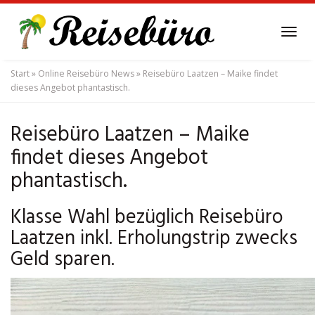
Skip
to
Tog
main
navi
content
Start
»
Online Reisebüro News
»
Reisebüro Laatzen – Maike findet
dieses Angebot phantastisch.
Reisebüro Laatzen – Maike
findet dieses Angebot
phantastisch.
Klasse Wahl bezüglich Reisebüro
Laatzen inkl. Erholungstrip zwecks
Geld sparen.