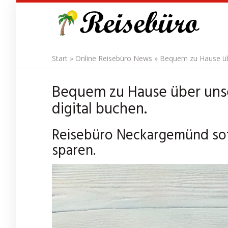
Skip
to
main
content
Start
»
Online Reisebüro News
»
Bequem zu Hause üb
Bequem zu Hause über uns
digital buchen.
Reisebüro Neckargemünd sof
sparen.