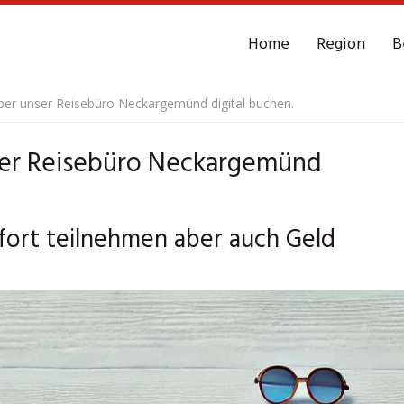
Home
Region
B
er unser Reisebüro Neckargemünd digital buchen.
er Reisebüro Neckargemünd
ort teilnehmen aber auch Geld