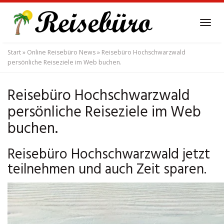
Skip
to
Tog
main
navi
content
Start
»
Online Reisebüro News
»
Reisebüro Hochschwarzwald
persönliche Reiseziele im Web buchen.
Reisebüro Hochschwarzwald
persönliche Reiseziele im Web
buchen.
Reisebüro Hochschwarzwald jetzt
teilnehmen und auch Zeit sparen.