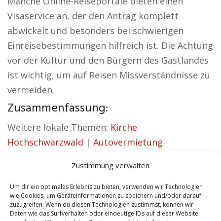
Manche Online-Reiseportale bieten einen
Visaservice an, der den Antrag komplett
abwickelt und besonders bei schwierigen
Einreisebestimmungen hilfreich ist. Die Achtung
vor der Kultur und den Bürgern des Gastlandes
ist wichtig, um auf Reisen Missverständnisse zu
vermeiden.
Zusammenfassung:
Weitere lokale Themen:
Kirche
Hochschwarzwald
|
Autovermietung
Hochschwarzwald
|
Sicherheitsdienst
Zustimmung verwalten
Hochschwarzwald
|
Hauskauf Hochschwarzwald
|
Hundeschule Hochschwarzwald
|
Schamane
Um dir ein optimales Erlebnis zu bieten, verwenden wir Technologien
wie Cookies, um Geräteinformationen zu speichern und/oder darauf
Hochschwarzwald
zuzugreifen. Wenn du diesen Technologien zustimmst, können wir
Daten wie das Surfverhalten oder eindeutige IDs auf dieser Website