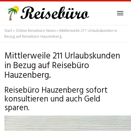
Skip
to
Tog
main
navi
content
Start
»
Online Reisebüro News
»
Mittlerweile 211 Urlaubskunden in
Bezug auf Reisebüro Hauzenberg.
Mittlerweile 211 Urlaubskunden
in Bezug auf Reisebüro
Hauzenberg.
Reisebüro Hauzenberg sofort
konsultieren und auch Geld
sparen.