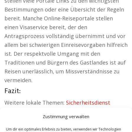
stellen viele Portale Links zu den wichtigsten
Bestimmungen oder eine Übersicht der Regeln
bereit. Manche Online-Reiseportale stellen
einen Visaservice bereit, der den
Antragsprozess vollständig übernimmt und vor
allem bei schwierigen Einreisevorgaben hilfreich
ist. Der respektvolle Umgang mit den
Traditionen und Bürgern des Gastlandes ist auf
Reisen unerlässlich, um Missverständnisse zu
vermeiden.
Fazit:
Weitere lokale Themen:
Sicherheitsdienst
Hauzenberg
|
Versicherung Hauzenberg
|
Zustimmung verwalten
Wohnung mieten Hauzenberg
|
Schamane
Hauzenberg
|
Reisebüro Hauzenberg
|
Um dir ein optimales Erlebnis zu bieten, verwenden wir Technologien