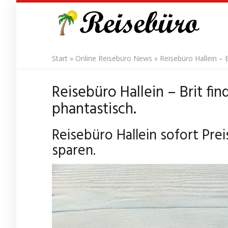
Skip
to
main
content
Start
»
Online Reisebüro News
»
Reisebüro Hallein – 
Reisebüro Hallein – Brit fi
phantastisch.
Reisebüro Hallein sofort Pre
sparen.