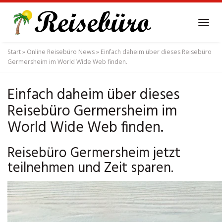
Skip
to
Tog
main
navi
content
Start
»
Online Reisebüro News
»
Einfach daheim über dieses Reisebüro
Germersheim im World Wide Web finden.
Einfach daheim über dieses
Reisebüro Germersheim im
World Wide Web finden.
Reisebüro Germersheim jetzt
teilnehmen und Zeit sparen.