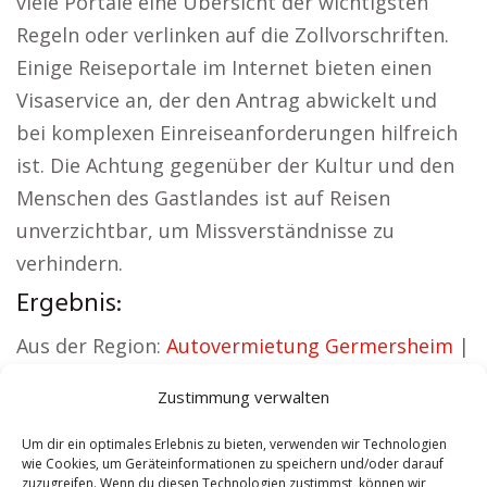
viele Portale eine Übersicht der wichtigsten
Regeln oder verlinken auf die Zollvorschriften.
Einige Reiseportale im Internet bieten einen
Visaservice an, der den Antrag abwickelt und
bei komplexen Einreiseanforderungen hilfreich
ist. Die Achtung gegenüber der Kultur und den
Menschen des Gastlandes ist auf Reisen
unverzichtbar, um Missverständnisse zu
verhindern.
Ergebnis:
Aus der Region:
Autovermietung Germersheim
|
Sicherheitsdienst Germersheim
|
Versicherung
Zustimmung verwalten
Germersheim
|
Hundeschule Germersheim
|
Schamane Germersheim
|
Reisebüro
Um dir ein optimales Erlebnis zu bieten, verwenden wir Technologien
wie Cookies, um Geräteinformationen zu speichern und/oder darauf
Germersheim
zuzugreifen. Wenn du diesen Technologien zustimmst, können wir