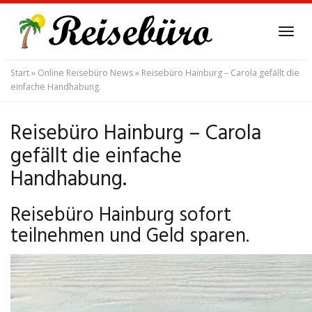
Skip
to
Tog
main
navi
content
Start
»
Online Reisebüro News
»
Reisebüro Hainburg – Carola gefällt die
einfache Handhabung.
Reisebüro Hainburg – Carola
gefällt die einfache
Handhabung.
Reisebüro Hainburg sofort
teilnehmen und Geld sparen.