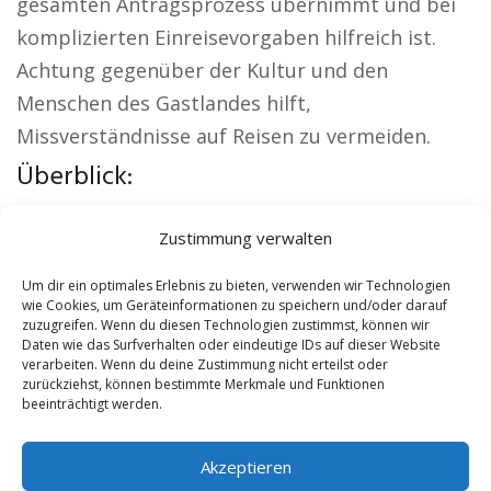
gesamten Antragsprozess übernimmt und bei
komplizierten Einreisevorgaben hilfreich ist.
Achtung gegenüber der Kultur und den
Menschen des Gastlandes hilft,
Missverständnisse auf Reisen zu vermeiden.
Überblick:
Örtliche Themen:
Wohnung mieten Hainburg
|
Zustimmung verwalten
Kirche Hainburg
|
Autovermietung Hainburg
|
Versicherung Hainburg
|
Hauskauf Hainburg
|
Um dir ein optimales Erlebnis zu bieten, verwenden wir Technologien
wie Cookies, um Geräteinformationen zu speichern und/oder darauf
Hundeschule Hainburg
zuzugreifen. Wenn du diesen Technologien zustimmst, können wir
Daten wie das Surfverhalten oder eindeutige IDs auf dieser Website
verarbeiten. Wenn du deine Zustimmung nicht erteilst oder
Contents
[
show
]
zurückziehst, können bestimmte Merkmale und Funktionen
beeinträchtigt werden.
No tags for this post.
Akzeptieren