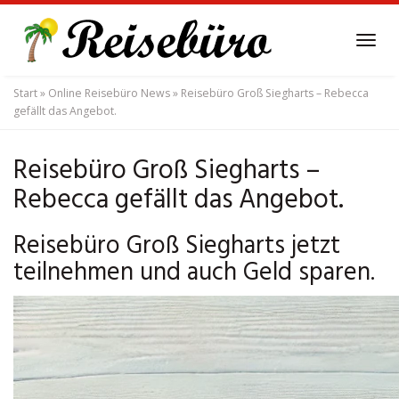
Skip
to
Tog
main
navi
content
Start
»
Online Reisebüro News
»
Reisebüro Groß Siegharts – Rebecca
gefällt das Angebot.
Reisebüro Groß Siegharts –
Rebecca gefällt das Angebot.
Reisebüro Groß Siegharts jetzt
teilnehmen und auch Geld sparen.