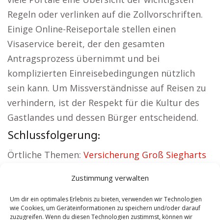
Regeln oder verlinken auf die Zollvorschriften.
Einige Online-Reiseportale stellen einen
Visaservice bereit, der den gesamten
Antragsprozess übernimmt und bei
komplizierten Einreisebedingungen nützlich
sein kann. Um Missverständnisse auf Reisen zu
verhindern, ist der Respekt für die Kultur des
Gastlandes und dessen Bürger entscheidend.
Schlussfolgerung:
Örtliche Themen:
Versicherung Groß Siegharts
|
Wohnung mieten Groß Siegharts
|
Kirche
Zustimmung verwalten
Groß Siegharts
|
Reisebüro Groß Siegharts
|
Versicherung Groß Siegharts
|
Hauskauf Groß
Um dir ein optimales Erlebnis zu bieten, verwenden wir Technologien
wie Cookies, um Geräteinformationen zu speichern und/oder darauf
Siegharts
zuzugreifen. Wenn du diesen Technologien zustimmst, können wir