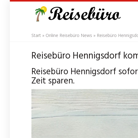
Skip
to
main
content
Start
»
Online Reisebüro News
»
Reisebüro Hennigsdo
Reisebüro Hennigsdorf ko
Reisebüro Hennigsdorf sofor
Zeit sparen.