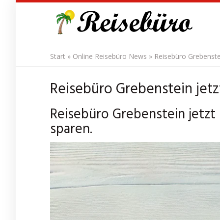
Skip
to
main
content
Start
»
Online Reisebüro News
»
Reisebüro Grebenstei
Reisebüro Grebenstein jetz
Reisebüro Grebenstein jetzt 
sparen.