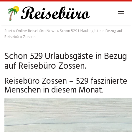
Skip
to
Tog
main
navi
content
Start
»
Online Reisebüro News
»
Schon 529 Urlaubsgäste in Bezug auf
Reisebüro Zossen.
Schon 529 Urlaubsgäste in Bezug
auf Reisebüro Zossen.
Reisebüro Zossen – 529 faszinierte
Menschen in diesem Monat.