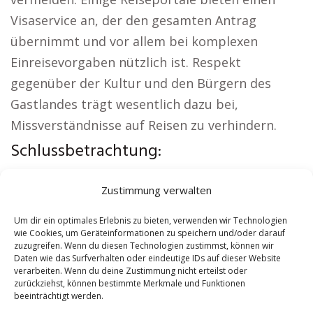
Visaservice an, der den gesamten Antrag
übernimmt und vor allem bei komplexen
Einreisevorgaben nützlich ist. Respekt
gegenüber der Kultur und den Bürgern des
Gastlandes trägt wesentlich dazu bei,
Missverständnisse auf Reisen zu verhindern.
Schlussbetrachtung:
Regionale Hinweise:
Kirche Zossen
|
Zustimmung verwalten
Autovermietung Zossen
|
Sicherheitsdienst
Zossen
|
Hauskauf Zossen
|
Hundeschule
Um dir ein optimales Erlebnis zu bieten, verwenden wir Technologien
wie Cookies, um Geräteinformationen zu speichern und/oder darauf
Zossen
|
Schamane Zossen
zuzugreifen. Wenn du diesen Technologien zustimmst, können wir
Daten wie das Surfverhalten oder eindeutige IDs auf dieser Website
verarbeiten. Wenn du deine Zustimmung nicht erteilst oder
Contents
[
show
]
zurückziehst, können bestimmte Merkmale und Funktionen
beeinträchtigt werden.