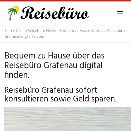
Skip
to
Tog
main
navi
content
Start
»
Online Reisebüro News
»
Bequem zu Hause über das Reisebüro
Grafenau digital finden.
Bequem zu Hause über das
Reisebüro Grafenau digital
finden.
Reisebüro Grafenau sofort
konsultieren sowie Geld sparen.