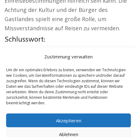
Einreisebestimmungen hilfreich sein kann. Die
Achtung der Kultur und der Bürger des
Gastlandes spielt eine große Rolle, um
Missverständnisse auf Reisen zu vermeiden.
Schlusswort:
Regionale Hinweise:
Autovermietung Grafenau
|
Zustimmung verwalten
Sicherheitsdienst Grafenau
|
Versicherung
Grafenau
|
Hundeschule Grafenau
|
Schamane
Um dir ein optimales Erlebnis zu bieten, verwenden wir Technologien
wie Cookies, um Geräteinformationen zu speichern und/oder darauf
Grafenau
|
Reisebüro Grafenau
zuzugreifen. Wenn du diesen Technologien zustimmst, können wir
Daten wie das Surfverhalten oder eindeutige IDs auf dieser Website
verarbeiten. Wenn du deine Zustimmung nicht erteilst oder
Contents
[
show
]
zurückziehst, können bestimmte Merkmale und Funktionen
beeinträchtigt werden.
No tags for this post.
Akzeptieren
Ablehnen