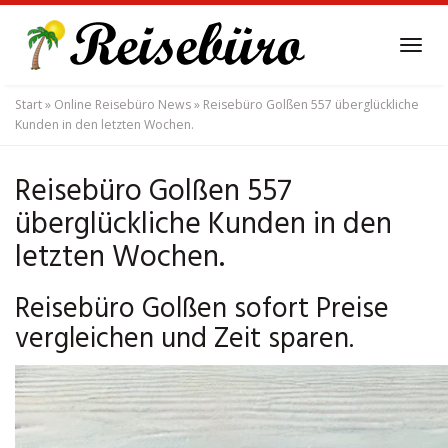
Skip
to
Tog
main
navi
content
Start
»
Online Reisebüro News
»
Reisebüro Golßen 557 überglückliche
Kunden in den letzten Wochen.
Reisebüro Golßen 557
überglückliche Kunden in den
letzten Wochen.
Reisebüro Golßen sofort Preise
vergleichen und Zeit sparen.