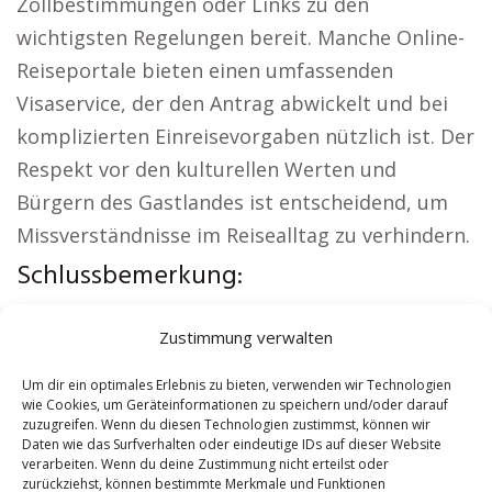
Zollbestimmungen oder Links zu den
wichtigsten Regelungen bereit. Manche Online-
Reiseportale bieten einen umfassenden
Visaservice, der den Antrag abwickelt und bei
komplizierten Einreisevorgaben nützlich ist. Der
Respekt vor den kulturellen Werten und
Bürgern des Gastlandes ist entscheidend, um
Missverständnisse im Reisealltag zu verhindern.
Schlussbemerkung:
Örtliche Themen:
Autovermietung Golßen
|
Zustimmung verwalten
Sicherheitsdienst Golßen
|
Versicherung Golßen
|
Hundeschule Golßen
|
Schamane Golßen
|
Um dir ein optimales Erlebnis zu bieten, verwenden wir Technologien
wie Cookies, um Geräteinformationen zu speichern und/oder darauf
Reisebüro Golßen
zuzugreifen. Wenn du diesen Technologien zustimmst, können wir
Daten wie das Surfverhalten oder eindeutige IDs auf dieser Website
verarbeiten. Wenn du deine Zustimmung nicht erteilst oder
Contents
[
show
]
zurückziehst, können bestimmte Merkmale und Funktionen