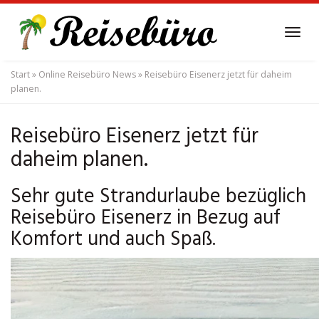
Skip
to
Tog
main
navi
content
Start
»
Online Reisebüro News
»
Reisebüro Eisenerz jetzt für daheim
planen.
Reisebüro Eisenerz jetzt für
daheim planen.
Sehr gute Strandurlaube bezüglich
Reisebüro Eisenerz in Bezug auf
Komfort und auch Spaß.