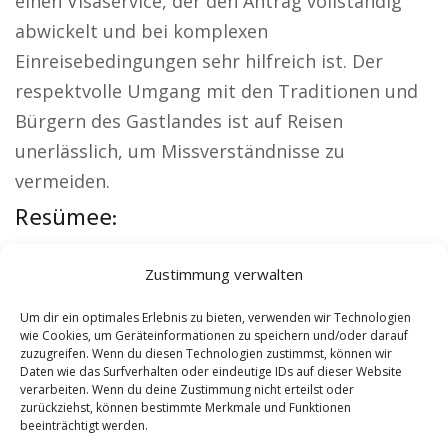
einen Visaservice, der den Antrag vollständig
abwickelt und bei komplexen
Einreisebedingungen sehr hilfreich ist. Der
respektvolle Umgang mit den Traditionen und
Bürgern des Gastlandes ist auf Reisen
unerlässlich, um Missverständnisse zu
vermeiden.
Resümee:
Interessante Links:
Versicherung Eisenerz
|
Zustimmung verwalten
Wohnung mieten Eisenerz
|
Kirche Eisenerz
|
Reisebüro Eisenerz
|
Versicherung Eisenerz
|
Um dir ein optimales Erlebnis zu bieten, verwenden wir Technologien
wie Cookies, um Geräteinformationen zu speichern und/oder darauf
Hauskauf Eisenerz
zuzugreifen. Wenn du diesen Technologien zustimmst, können wir
Daten wie das Surfverhalten oder eindeutige IDs auf dieser Website
verarbeiten. Wenn du deine Zustimmung nicht erteilst oder
Contents
[
show
]
zurückziehst, können bestimmte Merkmale und Funktionen
beeinträchtigt werden.