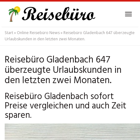
Skip
to
Tog
main
navi
content
Start
»
Online Reisebüro News
»
Reisebüro Gladenbach 647 überzeugte
Urlaubskunden in den letzten zwei Monaten.
Reisebüro Gladenbach 647
überzeugte Urlaubskunden in
den letzten zwei Monaten.
Reisebüro Gladenbach sofort
Preise vergleichen und auch Zeit
sparen.