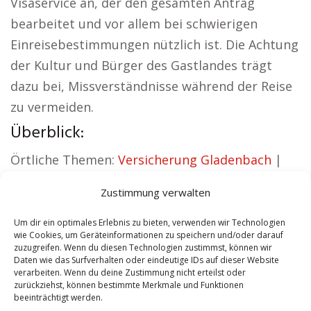
Visaservice an, der den gesamten Antrag
bearbeitet und vor allem bei schwierigen
Einreisebestimmungen nützlich ist. Die Achtung
der Kultur und Bürger des Gastlandes trägt
dazu bei, Missverständnisse während der Reise
zu vermeiden.
Überblick:
Örtliche Themen:
Versicherung Gladenbach
|
Wohnung mieten Gladenbach
|
Kirche
Zustimmung verwalten
Gladenbach
|
Reisebüro Gladenbach
|
Versicherung Gladenbach
|
Hauskauf
Um dir ein optimales Erlebnis zu bieten, verwenden wir Technologien
wie Cookies, um Geräteinformationen zu speichern und/oder darauf
Gladenbach
zuzugreifen. Wenn du diesen Technologien zustimmst, können wir
Daten wie das Surfverhalten oder eindeutige IDs auf dieser Website
verarbeiten. Wenn du deine Zustimmung nicht erteilst oder
Contents
[
show
]
zurückziehst, können bestimmte Merkmale und Funktionen
beeinträchtigt werden.