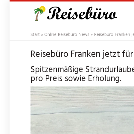
Skip
to
main
content
Start
»
Online Reisebüro News
»
Reisebüro Franken je
Reisebüro Franken jetzt fü
Spitzenmäßige Strandurlaube
pro Preis sowie Erholung.