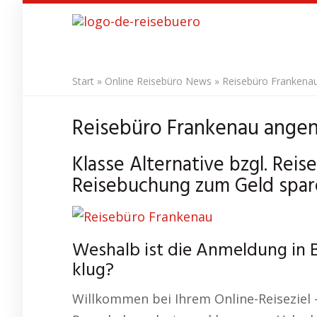
Skip
to
main
content
Start
»
Online Reisebüro News
»
Reisebüro Frankena
Reisebüro Frankenau ange
Klasse Alternative bzgl. Rei
Reisebuchung zum Geld spar
Weshalb ist die Anmeldung in 
klug?
Willkommen bei Ihrem Online-Reiseziel 