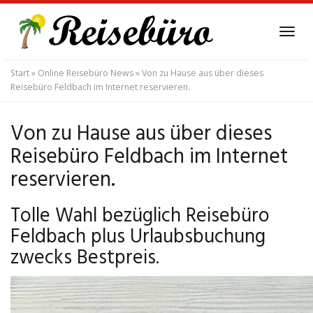
Skip
to
Tog
main
navi
content
Start
»
Online Reisebüro News
»
Von zu Hause aus über dieses
Reisebüro Feldbach im Internet reservieren.
Von zu Hause aus über dieses
Reisebüro Feldbach im Internet
reservieren.
Tolle Wahl bezüglich Reisebüro
Feldbach plus Urlaubsbuchung
zwecks Bestpreis.