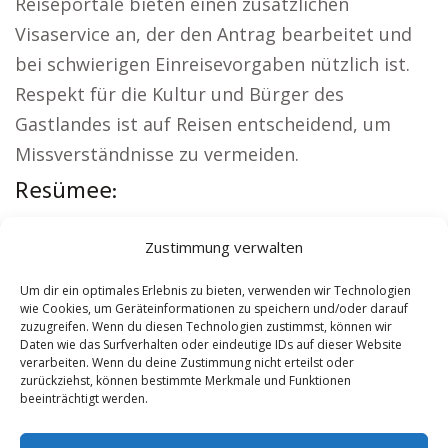
Reiseportale bieten einen zusätzlichen
Visaservice an, der den Antrag bearbeitet und
bei schwierigen Einreisevorgaben nützlich ist.
Respekt für die Kultur und Bürger des
Gastlandes ist auf Reisen entscheidend, um
Missverständnisse zu vermeiden.
Resümee:
Regionale Hinweise:
Wohnung mieten Feldbach
Zustimmung verwalten
|
Kirche Feldbach
|
Autovermietung Feldbach
|
Versicherung Feldbach
|
Hauskauf Feldbach
|
Um dir ein optimales Erlebnis zu bieten, verwenden wir Technologien
wie Cookies, um Geräteinformationen zu speichern und/oder darauf
Hundeschule Feldbach
zuzugreifen. Wenn du diesen Technologien zustimmst, können wir
Daten wie das Surfverhalten oder eindeutige IDs auf dieser Website
verarbeiten. Wenn du deine Zustimmung nicht erteilst oder
Contents
[
show
]
zurückziehst, können bestimmte Merkmale und Funktionen
beeinträchtigt werden.
No tags for this post.