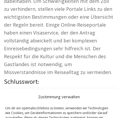
dabeihaben. Um Schwierigkeiten mit dem Zoll
zu verhindern, stellen viele Portale Links zu den
wichtigsten Bestimmungen oder eine Übersicht
der Regeln bereit. Einige Online-Reiseportale
haben einen Visaservice, der den Antrag
vollständig abwickelt und bei komplexen
Einreisebedingungen sehr hilfreich ist. Der
Respekt für die Kultur und die Menschen des
Gastlandes ist notwendig, um
Missverständnisse im Reisealltag zu vermeiden.
Schlusswort:
Örtliche Themen:
Versicherung Emsdetten
|
Zustimmung verwalten
Wohnung mieten Emsdetten
|
Kirche
Emsdetten
|
Reisebüro Emsdetten
|
Um dir ein optimales Erlebnis zu bieten, verwenden wir Technologien
wie Cookies, um Geräteinformationen zu speichern und/oder darauf
Versicherung Emsdetten
|
Hauskauf Emsdetten
zuzugreifen. Wenn du diesen Technologien zustimmst, können wir