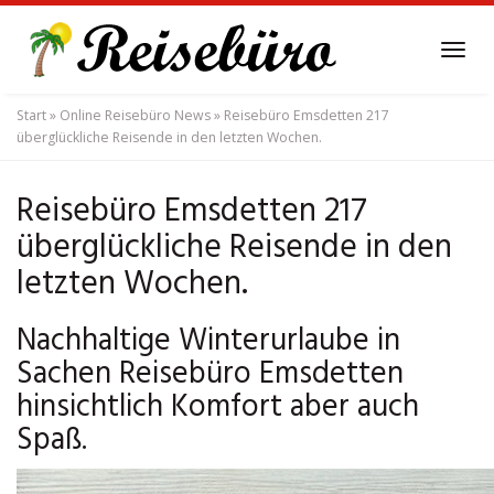
Skip
to
Tog
main
navi
content
Start
»
Online Reisebüro News
»
Reisebüro Emsdetten 217
überglückliche Reisende in den letzten Wochen.
Reisebüro Emsdetten 217
überglückliche Reisende in den
letzten Wochen.
Nachhaltige Winterurlaube in
Sachen Reisebüro Emsdetten
hinsichtlich Komfort aber auch
Spaß.