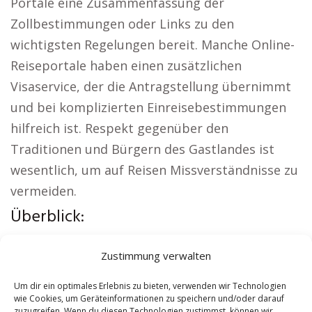
Portale eine Zusammenfassung der
Zollbestimmungen oder Links zu den
wichtigsten Regelungen bereit. Manche Online-
Reiseportale haben einen zusätzlichen
Visaservice, der die Antragstellung übernimmt
und bei komplizierten Einreisebestimmungen
hilfreich ist. Respekt gegenüber den
Traditionen und Bürgern des Gastlandes ist
wesentlich, um auf Reisen Missverständnisse zu
vermeiden.
Überblick:
Aus der Region:
Sicherheitsdienst Bendorf
|
Zustimmung verwalten
Versicherung Bendorf
|
Wohnung mieten
Bendorf
|
Schamane Bendorf
|
Reisebüro
Um dir ein optimales Erlebnis zu bieten, verwenden wir Technologien
wie Cookies, um Geräteinformationen zu speichern und/oder darauf
Bendorf
|
Versicherung Bendorf
zuzugreifen. Wenn du diesen Technologien zustimmst, können wir