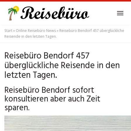
Skip
to
Tog
main
navi
content
Start
»
Online Reisebüro News
»
Reisebüro Bendorf 457 überglückliche
Reisende in den letzten Tagen.
Reisebüro Bendorf 457
überglückliche Reisende in den
letzten Tagen.
Reisebüro Bendorf sofort
konsultieren aber auch Zeit
sparen.