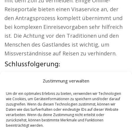
mit dem Zoll zu vermeiden. Einige Online-
Reiseportale bieten einen Visaservice an, der
den Antragsprozess komplett übernimmt und
bei komplexen Einreisevorgaben sehr hilfreich
ist. Die Achtung vor den Traditionen und den
Menschen des Gastlandes ist wichtig, um
Missverständnisse auf Reisen zu verhindern.
Schlussfolgerung:
Interessante Links:
Versicherung Coesfeld
|
Zustimmung verwalten
Wohnung mieten Coesfeld
|
Kirche Coesfeld
|
Reisebüro Coesfeld
|
Versicherung Coesfeld
|
Um dir ein optimales Erlebnis zu bieten, verwenden wir Technologien
wie Cookies, um Geräteinformationen zu speichern und/oder darauf
Hauskauf Coesfeld
zuzugreifen. Wenn du diesen Technologien zustimmst, können wir
Daten wie das Surfverhalten oder eindeutige IDs auf dieser Website
verarbeiten. Wenn du deine Zustimmung nicht erteilst oder
Contents
[
show
]
zurückziehst, können bestimmte Merkmale und Funktionen
beeinträchtigt werden.