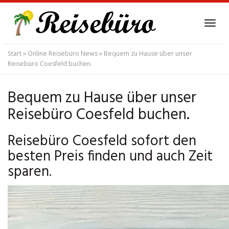
Skip
to
Tog
main
navi
content
Start
»
Online Reisebüro News
»
Bequem zu Hause über unser
Reisebüro Coesfeld buchen.
Bequem zu Hause über unser
Reisebüro Coesfeld buchen.
Reisebüro Coesfeld sofort den
besten Preis finden und auch Zeit
sparen.