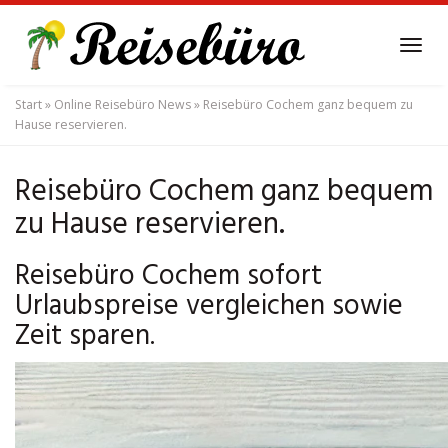
Skip
to
Tog
main
navi
content
Start
»
Online Reisebüro News
»
Reisebüro Cochem ganz bequem zu
Hause reservieren.
Reisebüro Cochem ganz bequem
zu Hause reservieren.
Reisebüro Cochem sofort
Urlaubspreise vergleichen sowie
Zeit sparen.