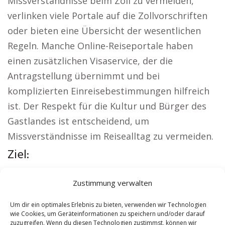
Missverständnisse beim Zoll zu vermeiden,
verlinken viele Portale auf die Zollvorschriften
oder bieten eine Übersicht der wesentlichen
Regeln. Manche Online-Reiseportale haben
einen zusätzlichen Visaservice, der die
Antragstellung übernimmt und bei
komplizierten Einreisebestimmungen hilfreich
ist. Der Respekt für die Kultur und Bürger des
Gastlandes ist entscheidend, um
Missverständnisse im Reisealltag zu vermeiden.
Ziel:
Regionale Hinweise:
Sicherheitsdienst Cochem
|
Zustimmung verwalten
Versicherung Cochem
|
Wohnung mieten
Cochem
|
Schamane Cochem
|
Reisebüro
Um dir ein optimales Erlebnis zu bieten, verwenden wir Technologien
wie Cookies, um Geräteinformationen zu speichern und/oder darauf
Cochem
|
Versicherung Cochem
zuzugreifen. Wenn du diesen Technologien zustimmst, können wir