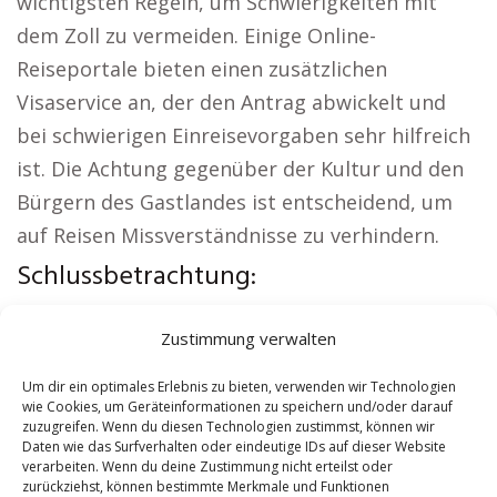
wichtigsten Regeln, um Schwierigkeiten mit
dem Zoll zu vermeiden. Einige Online-
Reiseportale bieten einen zusätzlichen
Visaservice an, der den Antrag abwickelt und
bei schwierigen Einreisevorgaben sehr hilfreich
ist. Die Achtung gegenüber der Kultur und den
Bürgern des Gastlandes ist entscheidend, um
auf Reisen Missverständnisse zu verhindern.
Schlussbetrachtung:
Lokale Hinweise:
Wohnung mieten Bückeburg
|
Zustimmung verwalten
Kirche Bückeburg
|
Autovermietung Bückeburg
|
Versicherung Bückeburg
|
Hauskauf
Um dir ein optimales Erlebnis zu bieten, verwenden wir Technologien
wie Cookies, um Geräteinformationen zu speichern und/oder darauf
Bückeburg
|
Hundeschule Bückeburg
zuzugreifen. Wenn du diesen Technologien zustimmst, können wir
Daten wie das Surfverhalten oder eindeutige IDs auf dieser Website
verarbeiten. Wenn du deine Zustimmung nicht erteilst oder
Contents
[
show
]
zurückziehst, können bestimmte Merkmale und Funktionen