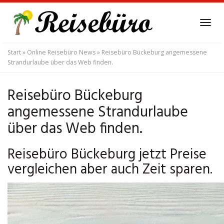
Skip
to
Tog
main
navi
content
Start
»
Online Reisebüro News
»
Reisebüro Bückeburg angemessene
Strandurlaube über das Web finden.
Reisebüro Bückeburg
angemessene Strandurlaube
über das Web finden.
Reisebüro Bückeburg jetzt Preise
vergleichen aber auch Zeit sparen.