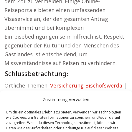
dem Zoll zu vermeiden. Einige Online-
Reiseportale bieten einen umfassenden
Visaservice an, der den gesamten Antrag
übernimmt und bei komplexen
Einreisebedingungen sehr hilfreich ist. Respekt
gegenüber der Kultur und den Menschen des
Gastlandes ist entscheidend, um
Missverständnisse auf Reisen zu verhindern.
Schlussbetrachtung:
Örtliche Themen:
Versicherung Bischofswerda
|
Wohnung mieten Bischofswerda
|
Kirche
Zustimmung verwalten
Bischofswerda
|
Reisebüro Bischofswerda
|
Versicherung Bischofswerda
|
Hauskauf
Um dir ein optimales Erlebnis zu bieten, verwenden wir Technologien
wie Cookies, um Geräteinformationen zu speichern und/oder darauf
Bischofswerda
zuzugreifen. Wenn du diesen Technologien zustimmst, können wir
Daten wie das Surfverhalten oder eindeutige IDs auf dieser Website