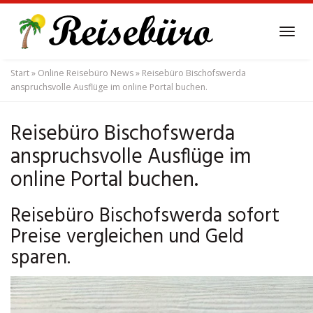
Skip
to
Tog
main
navi
content
Start
»
Online Reisebüro News
»
Reisebüro Bischofswerda
anspruchsvolle Ausflüge im online Portal buchen.
Reisebüro Bischofswerda
anspruchsvolle Ausflüge im
online Portal buchen.
Reisebüro Bischofswerda sofort
Preise vergleichen und Geld
sparen.