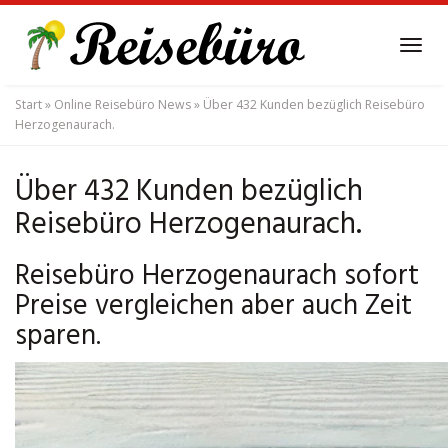
Skip
to
Tog
main
navi
content
Start
»
Online Reisebüro News
»
Über 432 Kunden bezüglich Reisebüro
Herzogenaurach.
Über 432 Kunden bezüglich
Reisebüro Herzogenaurach.
Reisebüro Herzogenaurach sofort
Preise vergleichen aber auch Zeit
sparen.