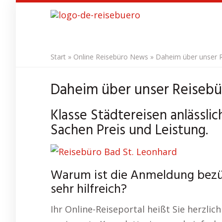
Skip
to
main
content
Start
»
Online Reisebüro News
»
Daheim über unser R
Daheim über unser Reisebü
Klasse Städtereisen anlässli
Sachen Preis und Leistung.
Warum ist die Anmeldung bezüg
sehr hilfreich?
Ihr Online-Reiseportal heißt Sie herzli