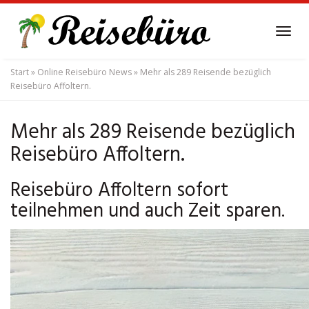
Skip
to
Tog
main
navi
content
Start
»
Online Reisebüro News
»
Mehr als 289 Reisende bezüglich
Reisebüro Affoltern.
Mehr als 289 Reisende bezüglich
Reisebüro Affoltern.
Reisebüro Affoltern sofort
teilnehmen und auch Zeit sparen.