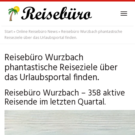
Skip
to
Tog
main
navi
content
Start
»
Online Reisebüro News
»
Reisebüro Wurzbach phantastische
Reiseziele über das Urlaubsportal finden.
Reisebüro Wurzbach
phantastische Reiseziele über
das Urlaubsportal finden.
Reisebüro Wurzbach – 358 aktive
Reisende im letzten Quartal.