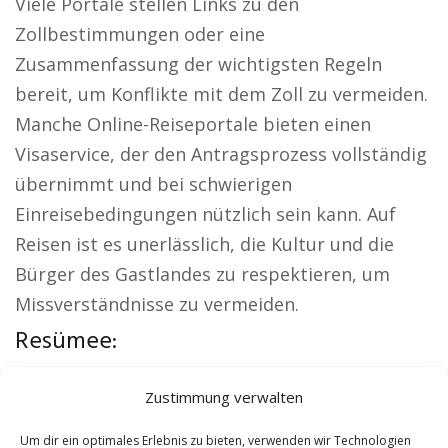
Viele Portale stellen Links zu den
Zollbestimmungen oder eine
Zusammenfassung der wichtigsten Regeln
bereit, um Konflikte mit dem Zoll zu vermeiden.
Manche Online-Reiseportale bieten einen
Visaservice, der den Antragsprozess vollständig
übernimmt und bei schwierigen
Einreisebedingungen nützlich sein kann. Auf
Reisen ist es unerlässlich, die Kultur und die
Bürger des Gastlandes zu respektieren, um
Missverständnisse zu vermeiden.
Resümee:
Regionale Hinweise:
Kirche Wurzbach
|
Zustimmung verwalten
Autovermietung Wurzbach
|
Sicherheitsdienst
Wurzbach
|
Hauskauf Wurzbach
|
Hundeschule
Um dir ein optimales Erlebnis zu bieten, verwenden wir Technologien