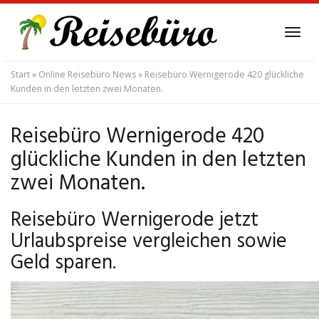
Skip
to
Tog
main
navi
content
Start
»
Online Reisebüro News
»
Reisebüro Wernigerode 420 glückliche
Kunden in den letzten zwei Monaten.
Reisebüro Wernigerode 420
glückliche Kunden in den letzten
zwei Monaten.
Reisebüro Wernigerode jetzt
Urlaubspreise vergleichen sowie
Geld sparen.