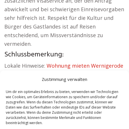
zusätzlichen Visaservice an, der den Antrag
abwickelt und bei schwierigen Einreisevorgaben
sehr hilfreich ist. Respekt für die Kultur und
Bürger des Gastlandes ist auf Reisen
entscheidend, um Missverständnisse zu
vermeiden.
Schlussbemerkung:
Lokale Hinweise:
Wohnung mieten Wernigerode
|
Kirche Wernigerode
|
Autovermietung
Zustimmung verwalten
Wernigerode
|
Versicherung Wernigerode
|
Hauskauf Wernigerode
|
Hundeschule
Um dir ein optimales Erlebnis zu bieten, verwenden wir Technologien
wie Cookies, um Geräteinformationen zu speichern und/oder darauf
Wernigerode
zuzugreifen. Wenn du diesen Technologien zustimmst, können wir
Daten wie das Surfverhalten oder eindeutige IDs auf dieser Website
verarbeiten. Wenn du deine Zustimmung nicht erteilst oder
Contents
[
show
]
zurückziehst, können bestimmte Merkmale und Funktionen
beeinträchtigt werden.