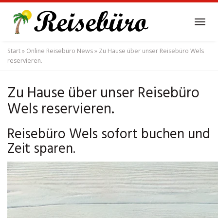
Skip
to
Tog
main
navi
content
Start
»
Online Reisebüro News
»
Zu Hause über unser Reisebüro Wels
reservieren.
Zu Hause über unser Reisebüro
Wels reservieren.
Reisebüro Wels sofort buchen und
Zeit sparen.