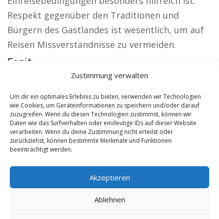
Einreisebedingungen besonders hilfreich ist.
Respekt gegenüber den Traditionen und
Bürgern des Gastlandes ist wesentlich, um auf
Reisen Missverständnisse zu vermeiden.
Fazit:
Zustimmung verwalten
Aus der Region:
Kirche Wels
|
Autovermietung
Wels
|
Sicherheitsdienst Wels
|
Hauskauf Wels
Um dir ein optimales Erlebnis zu bieten, verwenden wir Technologien
wie Cookies, um Geräteinformationen zu speichern und/oder darauf
|
Hundeschule Wels
|
Schamane Wels
zuzugreifen. Wenn du diesen Technologien zustimmst, können wir
Daten wie das Surfverhalten oder eindeutige IDs auf dieser Website
verarbeiten. Wenn du deine Zustimmung nicht erteilst oder
Contents
[
show
]
zurückziehst, können bestimmte Merkmale und Funktionen
beeinträchtigt werden.
No tags for this post.
Akzeptieren
Ablehnen