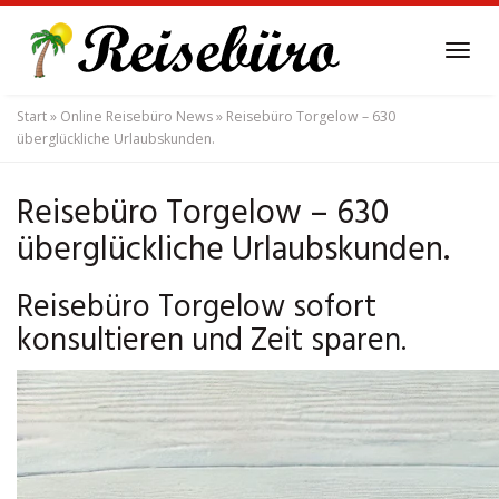
Skip
to
Tog
main
navi
content
Start
»
Online Reisebüro News
»
Reisebüro Torgelow – 630
überglückliche Urlaubskunden.
Reisebüro Torgelow – 630
überglückliche Urlaubskunden.
Reisebüro Torgelow sofort
konsultieren und Zeit sparen.