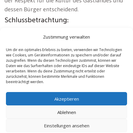
der Respekt für die Kultur des Gastlandes und
dessen Bürger entscheidend.
Schlussbetrachtung:
Aus der Region:
Wohnung mieten Torgelow
|
Zustimmung verwalten
Kirche Torgelow
|
Autovermietung Torgelow
|
Versicherung Torgelow
|
Hauskauf Torgelow
|
Um dir ein optimales Erlebnis zu bieten, verwenden wir Technologien
wie Cookies, um Geräteinformationen zu speichern und/oder darauf
Hundeschule Torgelow
zuzugreifen. Wenn du diesen Technologien zustimmst, können wir
Daten wie das Surfverhalten oder eindeutige IDs auf dieser Website
verarbeiten. Wenn du deine Zustimmung nicht erteilst oder
Contents
[
show
]
zurückziehst, können bestimmte Merkmale und Funktionen
beeinträchtigt werden.
No tags for this post.
Akzeptieren
Ablehnen
Einstellungen ansehen
Copyright 2024-2025 by de-reisebuero.de |