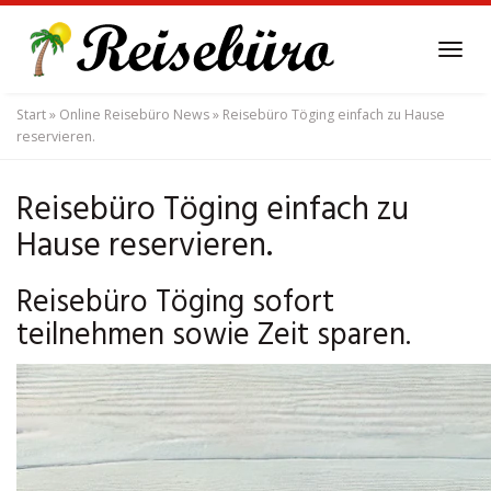
Skip
to
Tog
main
navi
content
Start
»
Online Reisebüro News
»
Reisebüro Töging einfach zu Hause
reservieren.
Reisebüro Töging einfach zu
Hause reservieren.
Reisebüro Töging sofort
teilnehmen sowie Zeit sparen.