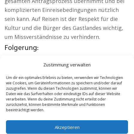
gesamten Antragsprozess übernimmt und bei
komplizierten Einreisebedingungen nützlich
sein kann. Auf Reisen ist der Respekt für die
Kultur und die Bürger des Gastlandes wichtig,
um Missverständnisse zu verhindern.
Folgerung:
Lokale Hinweise:
Kirche Töging
|
Zustimmung verwalten
Autovermietung Töging
|
Sicherheitsdienst
Töging
|
Hauskauf Töging
|
Hundeschule
Um dir ein optimales Erlebnis zu bieten, verwenden wir Technologien
wie Cookies, um Geräteinformationen zu speichern und/oder darauf
Töging
|
Schamane Töging
zuzugreifen. Wenn du diesen Technologien zustimmst, können wir
Daten wie das Surfverhalten oder eindeutige IDs auf dieser Website
verarbeiten. Wenn du deine Zustimmung nicht erteilst oder
Contents
[
show
]
zurückziehst, können bestimmte Merkmale und Funktionen
beeinträchtigt werden.
No tags for this post.
Akzeptieren