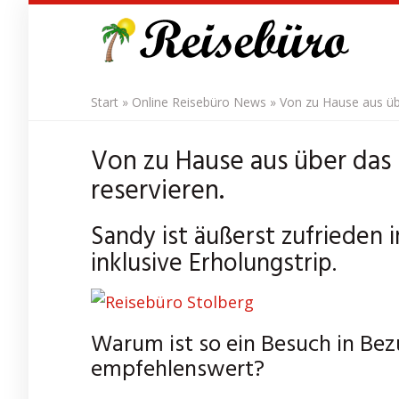
Skip
to
main
content
Start
»
Online Reisebüro News
»
Von zu Hause aus übe
Von zu Hause aus über das 
reservieren.
Sandy ist äußerst zufrieden 
inklusive Erholungstrip.
Warum ist so ein Besuch in Bez
empfehlenswert?