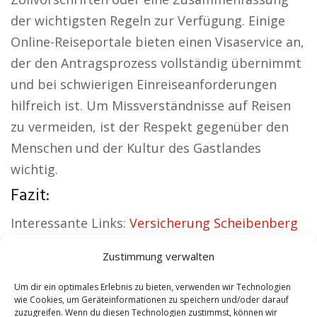
der wichtigsten Regeln zur Verfügung. Einige
Online-Reiseportale bieten einen Visaservice an,
der den Antragsprozess vollständig übernimmt
und bei schwierigen Einreiseanforderungen
hilfreich ist. Um Missverständnisse auf Reisen
zu vermeiden, ist der Respekt gegenüber den
Menschen und der Kultur des Gastlandes
wichtig.
Fazit:
Interessante Links:
Versicherung Scheibenberg
|
Wohnung mieten Scheibenberg
|
Kirche
Zustimmung verwalten
Scheibenberg
|
Reisebüro Scheibenberg
|
Versicherung Scheibenberg
|
Hauskauf
Um dir ein optimales Erlebnis zu bieten, verwenden wir Technologien
wie Cookies, um Geräteinformationen zu speichern und/oder darauf
Scheibenberg
zuzugreifen. Wenn du diesen Technologien zustimmst, können wir