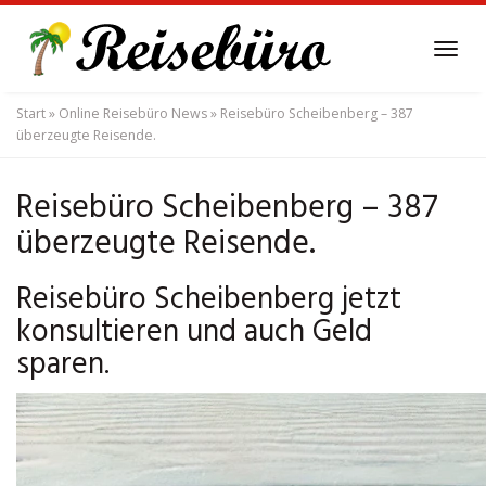
Skip
to
Tog
main
navi
content
Start
»
Online Reisebüro News
»
Reisebüro Scheibenberg – 387
überzeugte Reisende.
Reisebüro Scheibenberg – 387
überzeugte Reisende.
Reisebüro Scheibenberg jetzt
konsultieren und auch Geld
sparen.