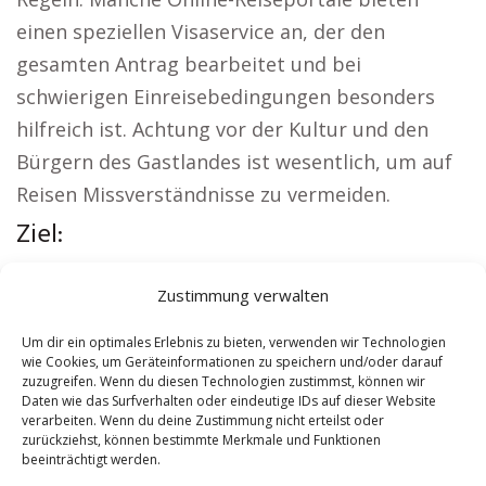
einen speziellen Visaservice an, der den
gesamten Antrag bearbeitet und bei
schwierigen Einreisebedingungen besonders
hilfreich ist. Achtung vor der Kultur und den
Bürgern des Gastlandes ist wesentlich, um auf
Reisen Missverständnisse zu vermeiden.
Ziel:
Regionale Hinweise:
Kirche Ostfildern
|
Zustimmung verwalten
Autovermietung Ostfildern
|
Sicherheitsdienst
Ostfildern
|
Hauskauf Ostfildern
|
Hundeschule
Um dir ein optimales Erlebnis zu bieten, verwenden wir Technologien
wie Cookies, um Geräteinformationen zu speichern und/oder darauf
Ostfildern
|
Schamane Ostfildern
zuzugreifen. Wenn du diesen Technologien zustimmst, können wir
Daten wie das Surfverhalten oder eindeutige IDs auf dieser Website
verarbeiten. Wenn du deine Zustimmung nicht erteilst oder
Contents
[
show
]
zurückziehst, können bestimmte Merkmale und Funktionen
beeinträchtigt werden.