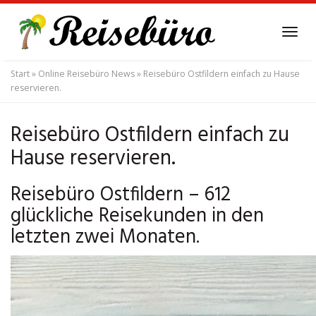
Skip
to
Tog
main
navi
content
Start
»
Online Reisebüro News
»
Reisebüro Ostfildern einfach zu Hause
reservieren.
Reisebüro Ostfildern einfach zu
Hause reservieren.
Reisebüro Ostfildern – 612
glückliche Reisekunden in den
letzten zwei Monaten.