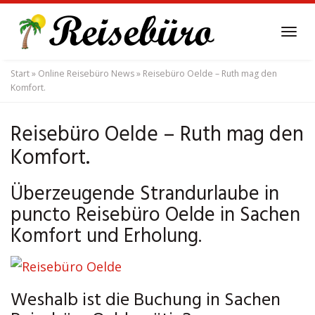
Skip
to
Tog
main
navi
content
Start
»
Online Reisebüro News
»
Reisebüro Oelde – Ruth mag den
Komfort.
Reisebüro Oelde – Ruth mag den
Komfort.
Überzeugende Strandurlaube in
puncto Reisebüro Oelde in Sachen
Komfort und Erholung.
Weshalb ist die Buchung in Sachen