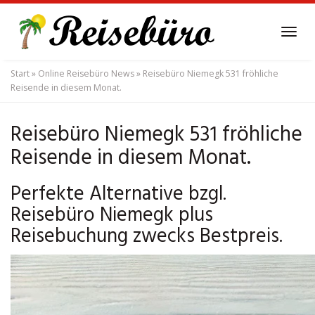
Skip
to
Tog
main
navi
content
Start
»
Online Reisebüro News
»
Reisebüro Niemegk 531 fröhliche
Reisende in diesem Monat.
Reisebüro Niemegk 531 fröhliche
Reisende in diesem Monat.
Perfekte Alternative bzgl.
Reisebüro Niemegk plus
Reisebuchung zwecks Bestpreis.