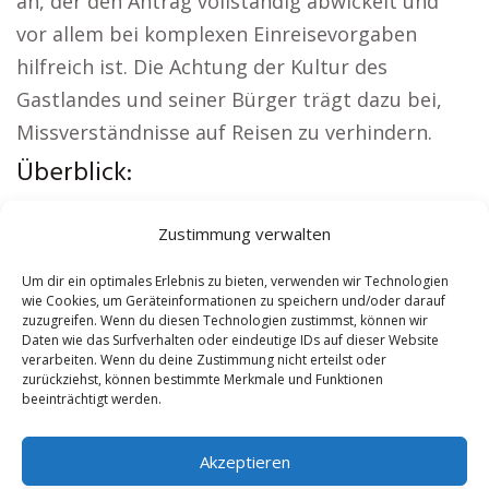
an, der den Antrag vollständig abwickelt und
vor allem bei komplexen Einreisevorgaben
hilfreich ist. Die Achtung der Kultur des
Gastlandes und seiner Bürger trägt dazu bei,
Missverständnisse auf Reisen zu verhindern.
Überblick:
Aus der Region:
Wohnung mieten Niemegk
|
Zustimmung verwalten
Kirche Niemegk
|
Autovermietung Niemegk
|
Versicherung Niemegk
|
Hauskauf Niemegk
|
Um dir ein optimales Erlebnis zu bieten, verwenden wir Technologien
wie Cookies, um Geräteinformationen zu speichern und/oder darauf
Hundeschule Niemegk
zuzugreifen. Wenn du diesen Technologien zustimmst, können wir
Daten wie das Surfverhalten oder eindeutige IDs auf dieser Website
verarbeiten. Wenn du deine Zustimmung nicht erteilst oder
Contents
[
show
]
zurückziehst, können bestimmte Merkmale und Funktionen
beeinträchtigt werden.
No tags for this post.
Akzeptieren