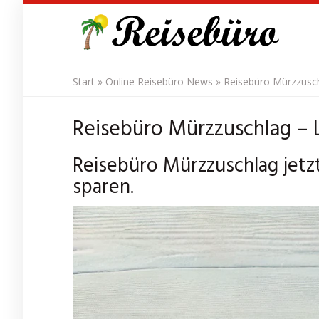
Skip
to
main
content
Start
»
Online Reisebüro News
»
Reisebüro Mürzzuschl
Reisebüro Mürzzuschlag – Le
Reisebüro Mürzzuschlag jetz
sparen.