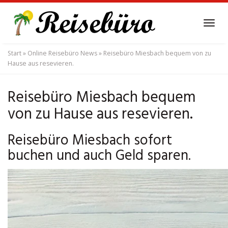
Skip
to
Tog
main
navi
content
Start
»
Online Reisebüro News
»
Reisebüro Miesbach bequem von zu
Hause aus resevieren.
Reisebüro Miesbach bequem
von zu Hause aus resevieren.
Reisebüro Miesbach sofort
buchen und auch Geld sparen.