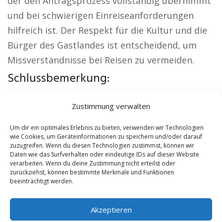
der den Antragsprozess vollständig übernimmt
und bei schwierigen Einreiseanforderungen
hilfreich ist. Der Respekt für die Kultur und die
Bürger des Gastlandes ist entscheidend, um
Missverständnisse bei Reisen zu vermeiden.
Schlussbemerkung:
Weitere lokale Themen:
Wohnung mieten
Zustimmung verwalten
Miesbach
|
Kirche Miesbach
|
Autovermietung
Miesbach
|
Versicherung Miesbach
|
Hauskauf
Um dir ein optimales Erlebnis zu bieten, verwenden wir Technologien
wie Cookies, um Geräteinformationen zu speichern und/oder darauf
Miesbach
|
Hundeschule Miesbach
zuzugreifen. Wenn du diesen Technologien zustimmst, können wir
Daten wie das Surfverhalten oder eindeutige IDs auf dieser Website
verarbeiten. Wenn du deine Zustimmung nicht erteilst oder
Contents
[
show
]
zurückziehst, können bestimmte Merkmale und Funktionen
beeinträchtigt werden.
No tags for this post.
Akzeptieren