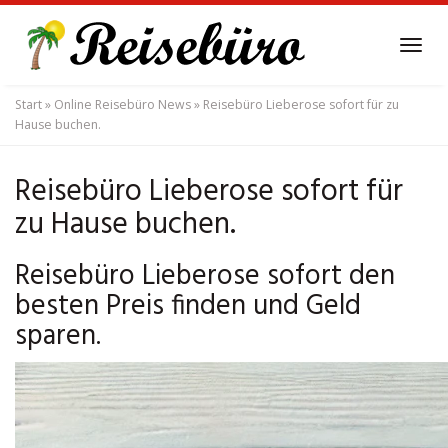
Skip
to
Tog
main
navi
content
Start
»
Online Reisebüro News
»
Reisebüro Lieberose sofort für zu
Hause buchen.
Reisebüro Lieberose sofort für
zu Hause buchen.
Reisebüro Lieberose sofort den
besten Preis finden und Geld
sparen.