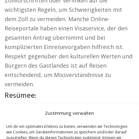
Zollvorschriften oder verlinken auf die
wichtigsten Regeln, um Schwierigkeiten mit
dem Zoll zu vermeiden. Manche Online-
Reiseportale haben einen Visaservice, der den
gesamten Antrag übernimmt und bei
komplizierten Einreisevorgaben hilfreich ist.
Respekt gegenüber den kulturellen Werten und
Bürgern des Gastlandes ist auf Reisen
entscheidend, um Missverständnisse zu
vermeiden.
Resümee:
Regionale Hinweise:
Kirche Lieberose
|
Zustimmung verwalten
Autovermietung Lieberose
|
Sicherheitsdienst
Lieberose
|
Hauskauf Lieberose
|
Hundeschule
Um dir ein optimales Erlebnis zu bieten, verwenden wir Technologien
wie Cookies, um Geräteinformationen zu speichern und/oder darauf
Lieberose
|
Schamane Lieberose
zuzugreifen. Wenn du diesen Technologien zustimmst, können wir