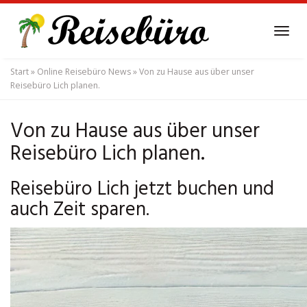
Skip
to
Tog
main
navi
content
Start
»
Online Reisebüro News
»
Von zu Hause aus über unser
Reisebüro Lich planen.
Von zu Hause aus über unser
Reisebüro Lich planen.
Reisebüro Lich jetzt buchen und
auch Zeit sparen.