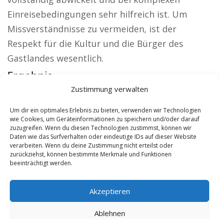
Einreisebedingungen sehr hilfreich ist. Um
Missverständnisse zu vermeiden, ist der
Respekt für die Kultur und die Bürger des
Gastlandes wesentlich.
Ergebnis:
Zustimmung verwalten
Lokale Hinweise:
Versicherung Lich
|
Wohnung
mieten Lich
|
Kirche Lich
|
Reisebüro Lich
|
Um dir ein optimales Erlebnis zu bieten, verwenden wir Technologien
wie Cookies, um Geräteinformationen zu speichern und/oder darauf
Versicherung Lich
|
Hauskauf Lich
zuzugreifen. Wenn du diesen Technologien zustimmst, können wir
Daten wie das Surfverhalten oder eindeutige IDs auf dieser Website
verarbeiten. Wenn du deine Zustimmung nicht erteilst oder
Contents
[
show
]
zurückziehst, können bestimmte Merkmale und Funktionen
beeinträchtigt werden.
No tags for this post.
Akzeptieren
Ablehnen