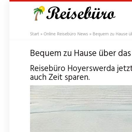
Skip
to
main
content
Start
»
Online Reisebüro News
»
Bequem zu Hause üb
Bequem zu Hause über das 
Reisebüro Hoyerswerda jetzt
auch Zeit sparen.