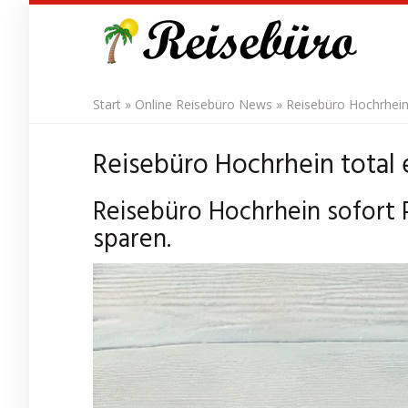
Skip
to
main
content
Start
»
Online Reisebüro News
»
Reisebüro Hochrhein
Reisebüro Hochrhein total 
Reisebüro Hochrhein sofort 
sparen.