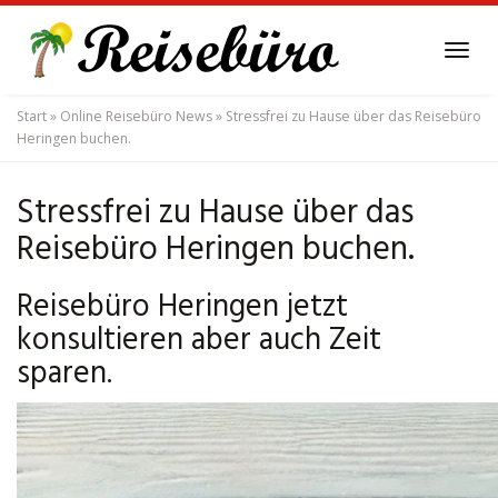
Skip
to
Tog
main
navi
content
Start
»
Online Reisebüro News
»
Stressfrei zu Hause über das Reisebüro
Heringen buchen.
Stressfrei zu Hause über das
Reisebüro Heringen buchen.
Reisebüro Heringen jetzt
konsultieren aber auch Zeit
sparen.