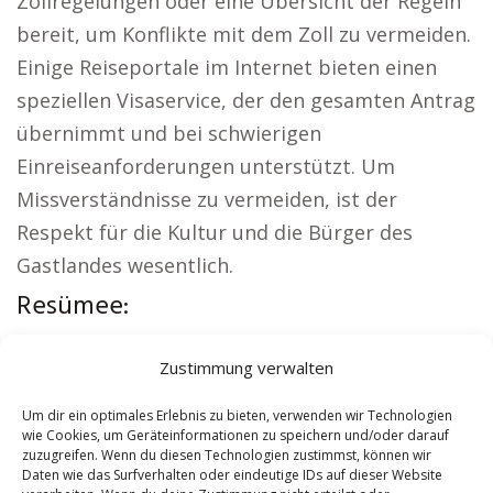
Zollregelungen oder eine Übersicht der Regeln
bereit, um Konflikte mit dem Zoll zu vermeiden.
Einige Reiseportale im Internet bieten einen
speziellen Visaservice, der den gesamten Antrag
übernimmt und bei schwierigen
Einreiseanforderungen unterstützt. Um
Missverständnisse zu vermeiden, ist der
Respekt für die Kultur und die Bürger des
Gastlandes wesentlich.
Resümee:
Aus der Region:
Versicherung Heringen
|
Zustimmung verwalten
Wohnung mieten Heringen
|
Kirche Heringen
|
Reisebüro Heringen
|
Versicherung Heringen
|
Um dir ein optimales Erlebnis zu bieten, verwenden wir Technologien
wie Cookies, um Geräteinformationen zu speichern und/oder darauf
Hauskauf Heringen
zuzugreifen. Wenn du diesen Technologien zustimmst, können wir
Daten wie das Surfverhalten oder eindeutige IDs auf dieser Website