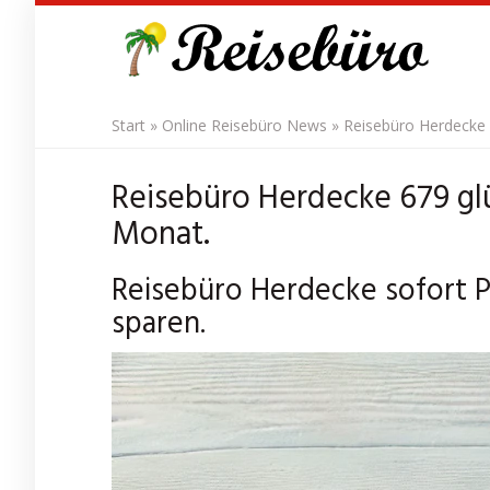
Skip
to
main
content
Start
»
Online Reisebüro News
»
Reisebüro Herdecke 
Reisebüro Herdecke 679 glü
Monat.
Reisebüro Herdecke sofort P
sparen.