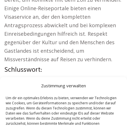
Einige Online-Reiseportale bieten einen
Visaservice an, der den kompletten
Antragsprozess abwickelt und bei komplexen
Einreisebedingungen hilfreich ist. Respekt
gegenüber der Kultur und den Menschen des
Gastlandes ist entscheidend, um
Missverständnisse auf Reisen zu verhindern.
Schlusswort:
Örtliche Themen:
Autovermietung Herborn
|
Zustimmung verwalten
Sicherheitsdienst Herborn
|
Versicherung
Herborn
|
Hundeschule Herborn
|
Schamane
Um dir ein optimales Erlebnis zu bieten, verwenden wir Technologien
wie Cookies, um Geräteinformationen zu speichern und/oder darauf
Herborn
|
Reisebüro Herborn
zuzugreifen. Wenn du diesen Technologien zustimmst, können wir
Daten wie das Surfverhalten oder eindeutige IDs auf dieser Website
verarbeiten. Wenn du deine Zustimmung nicht erteilst oder
Contents
[
show
]
zurückziehst, können bestimmte Merkmale und Funktionen