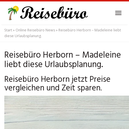
Skip
to
Tog
main
navi
content
Start
»
Online Reisebüro News
»
Reisebüro Herborn – Madeleine liebt
diese Urlaubsplanung.
Reisebüro Herborn – Madeleine
liebt diese Urlaubsplanung.
Reisebüro Herborn jetzt Preise
vergleichen und Zeit sparen.