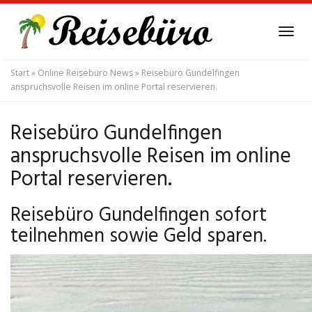
Skip
to
Tog
main
navi
content
Start
»
Online Reisebüro News
»
Reisebüro Gundelfingen
anspruchsvolle Reisen im online Portal reservieren.
Reisebüro Gundelfingen
anspruchsvolle Reisen im online
Portal reservieren.
Reisebüro Gundelfingen sofort
teilnehmen sowie Geld sparen.