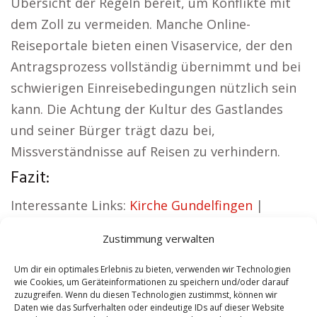
Übersicht der Regeln bereit, um Konflikte mit
dem Zoll zu vermeiden. Manche Online-
Reiseportale bieten einen Visaservice, der den
Antragsprozess vollständig übernimmt und bei
schwierigen Einreisebedingungen nützlich sein
kann. Die Achtung der Kultur des Gastlandes
und seiner Bürger trägt dazu bei,
Missverständnisse auf Reisen zu verhindern.
Fazit:
Interessante Links:
Kirche Gundelfingen
|
Autovermietung Gundelfingen
|
Zustimmung verwalten
Sicherheitsdienst Gundelfingen
|
Hauskauf
Gundelfingen
|
Hundeschule Gundelfingen
|
Um dir ein optimales Erlebnis zu bieten, verwenden wir Technologien
wie Cookies, um Geräteinformationen zu speichern und/oder darauf
Schamane Gundelfingen
zuzugreifen. Wenn du diesen Technologien zustimmst, können wir
Daten wie das Surfverhalten oder eindeutige IDs auf dieser Website