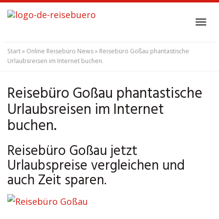
Skip
to
Tog
main
navi
content
Start
»
Online Reisebüro News
»
Reisebüro Goßau phantastische
Urlaubsreisen im Internet buchen.
Reisebüro Goßau phantastische
Urlaubsreisen im Internet
buchen.
Reisebüro Goßau jetzt
Urlaubspreise vergleichen und
auch Zeit sparen.