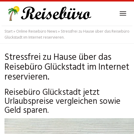
Skip
to
Tog
main
navi
content
Start
»
Online Reisebüro News
»
Stressfrei zu Hause über das Reisebüro
Glückstadt im Internet reservieren.
Stressfrei zu Hause über das
Reisebüro Glückstadt im Internet
reservieren.
Reisebüro Glückstadt jetzt
Urlaubspreise vergleichen sowie
Geld sparen.