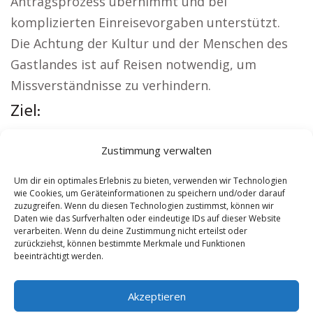
Antragsprozess übernimmt und bei
komplizierten Einreisevorgaben unterstützt.
Die Achtung der Kultur und der Menschen des
Gastlandes ist auf Reisen notwendig, um
Missverständnisse zu verhindern.
Ziel:
Regionale Hinweise:
Versicherung Glückstadt
|
Zustimmung verwalten
Wohnung mieten Glückstadt
|
Kirche
Glückstadt
|
Reisebüro Glückstadt
|
Um dir ein optimales Erlebnis zu bieten, verwenden wir Technologien
wie Cookies, um Geräteinformationen zu speichern und/oder darauf
Versicherung Glückstadt
|
Hauskauf Glückstadt
zuzugreifen. Wenn du diesen Technologien zustimmst, können wir
Daten wie das Surfverhalten oder eindeutige IDs auf dieser Website
verarbeiten. Wenn du deine Zustimmung nicht erteilst oder
Contents
[
show
]
zurückziehst, können bestimmte Merkmale und Funktionen
beeinträchtigt werden.
No tags for this post.
Akzeptieren